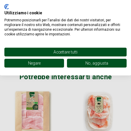
Utilizziamo i cookie
INFORMAZIONI GENERALI:
Potremmo posizionarli per l'analisi dei dati dei nostri visitatori, per
migliorare il nostro sito Web, mostrare contenuti personalizzati e offrirti
VALORI NUTRIZIONALI:
un'esperienza di navigazione eccezionale. Per ulteriori informazioni sui
cookie utilizziamo aprire le impostazioni.
SPEDIZIONE STANDARD 7,90 € -
GRATUITA
PER ORDINI
SUPERIORI A € 100,00
Accettare tutti
Negare
No, aggiusta
Potrebbe interessarti anche