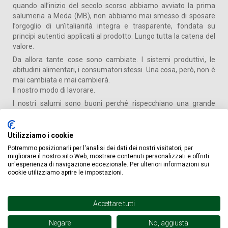
quando all’inizio del secolo scorso abbiamo avviato la prima
salumeria a Meda (MB), non abbiamo mai smesso di sposare
l’orgoglio di un’italianità integra e trasparente, fondata su
principi autentici applicati al prodotto. Lungo tutta la catena del
valore.
Da allora tante cose sono cambiate. I sistemi produttivi, le
abitudini alimentari, i consumatori stessi. Una cosa, però, non è
mai cambiata e mai cambierà.
Il nostro modo di lavorare.
I nostri salumi sono buoni perché rispecchiano una grande
tradizione di famiglia. Investire costantemente nel benessere
animale, nelle nuove tecnologie applicate a filiere di proprietà,
perseguendo una produzione trasparente e responsabile,
Utilizziamo i cookie
pensiamo siano le uniche vie percorribili per portare sulla tavola
Potremmo posizionarli per l'analisi dei dati dei nostri visitatori, per
salumi eccellenti. Un impegno costante all’interno e all’esterno
migliorare il nostro sito Web, mostrare contenuti personalizzati e offrirti
del Gruppo.
un'esperienza di navigazione eccezionale. Per ulteriori informazioni sui
cookie utilizziamo aprire le impostazioni.
Accettare tutti
Negare
No, aggiusta