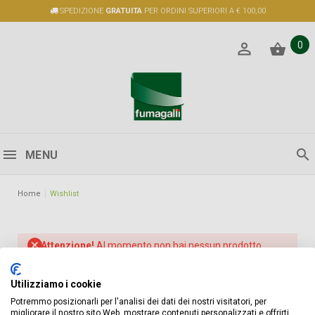
SPEDIZIONE
GRATUITA
PER ORDINI SUPERIORI A € 100,00
0
MENU
Home
Wishlist
Attenzione!
Al momento non hai nessun prodotto
salvato.
Utilizziamo i cookie
Potremmo posizionarli per l'analisi dei dati dei nostri visitatori, per
migliorare il nostro sito Web, mostrare contenuti personalizzati e offrirti