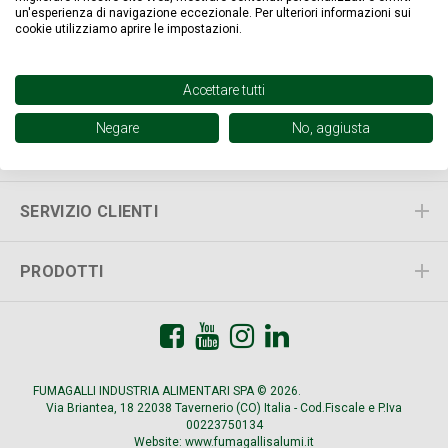
un'esperienza di navigazione eccezionale. Per ulteriori informazioni sui
cookie utilizziamo aprire le impostazioni.
Accettare tutti
ISCRIVITI ALLA NOSTRA NEWSLETTER
Negare
No, aggiusta
INFORMAZIONI
SERVIZIO CLIENTI
PRODOTTI
FUMAGALLI INDUSTRIA ALIMENTARI SPA © 2026.
All Rights Reserved.
Via Briantea, 18 22038 Tavernerio (CO) Italia - Cod.Fiscale e P.Iva
00223750134
Website:
www.fumagallisalumi.it