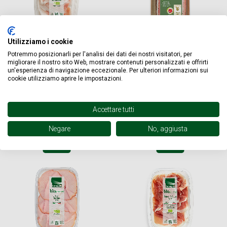
Utilizziamo i cookie
PROSCIUTTO COTTO DI ALTA
PANCETTA 2 FETTE PRONTA DA
QUALITÀ BIO 80G
CUBETTARE - BUONI DI FILIERA
Potremmo posizionarli per l'analisi dei dati dei nostri visitatori, per
migliorare il nostro sito Web, mostrare contenuti personalizzati e offrirti
un'esperienza di navigazione eccezionale. Per ulteriori informazioni sui
cookie utilizziamo aprire le impostazioni.
€ 3,79
€ 3,79
Accettare tutti
ACQUISTA ORA
ACQUISTA ORA
Negare
No, aggiusta
NOVITÀ
NOVITÀ