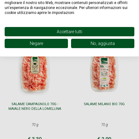
SPEDIZIONE STANDARD 7,90 € -
GRATUITA
PER ORDINI
migliorare il nostro sito Web, mostrare contenuti personalizzati e offrirti
SUPERIORI A € 100,00
un'esperienza di navigazione eccezionale. Per ulteriori informazioni sui
cookie utilizziamo aprire le impostazioni.
Accettare tutti
Potrebbe interessarti anche
Negare
No, aggiusta
NOVITÀ
SALAME CAMPAGNOLO 70G -
SALAME MILANO BIO 70G
MAIALE NERO DELLA LOMELLINA
70 g
70 g